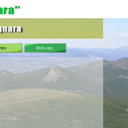
teo
Web-cam