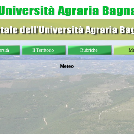
rsità
Il Territorio
Rubriche
Me
Meteo