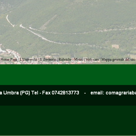
Home Page
|
L'Università
|
Il Territorio
|
Rubriche
|
Meteo
|
Web-cam
|
Mappa generale del sito